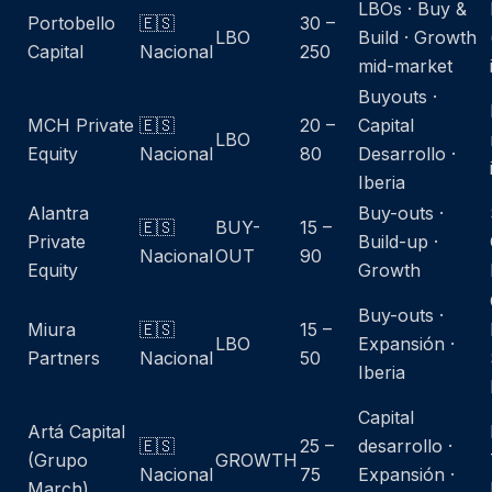
LBOs · Buy &
Portobello
🇪🇸
30 –
LBO
Build · Growth
Capital
Nacional
250
mid-market
Buyouts ·
MCH Private
🇪🇸
20 –
Capital
LBO
Equity
Nacional
80
Desarrollo ·
Iberia
Alantra
Buy-outs ·
🇪🇸
BUY-
15 –
Private
Build-up ·
Nacional
OUT
90
Equity
Growth
Buy-outs ·
Miura
🇪🇸
15 –
LBO
Expansión ·
Partners
Nacional
50
Iberia
Capital
Artá Capital
🇪🇸
25 –
desarrollo ·
(Grupo
GROWTH
Nacional
75
Expansión ·
March)