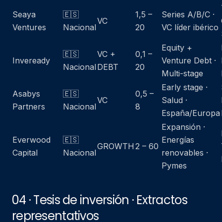
Seaya
🇪🇸
1,5 –
Series A/B/C ·
VC
Ventures
Nacional
20
VC líder ibérico
Equity +
🇪🇸
VC +
0,1 –
Inveready
Venture Debt ·
Nacional
DEBT
20
Multi-stage
Early stage ·
Asabys
🇪🇸
0,5 –
VC
Salud ·
Partners
Nacional
8
España/Europa
Expansión ·
Everwood
🇪🇸
Energías
GROWTH
2 – 60
Capital
Nacional
renovables ·
Pymes
04 · Tesis de inversión · Extractos
representativos