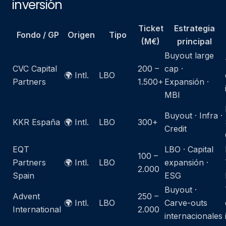
inversión
Ticket
Estrategia
Fondo / GP
Origen
Tipo
(M€)
principal
Buyout large
CVC Capital
200 –
cap ·
🌍 Intl.
LBO
Partners
1.500+
Expansión ·
MBI
Buyout · Infra ·
KKR España
🌍 Intl.
LBO
300+
Credit
EQT
LBO · Capital
100 –
Partners
🌍 Intl.
LBO
expansión ·
2.000
Spain
ESG
Buyout ·
Advent
250 –
🌍 Intl.
LBO
Carve-outs
International
2.000
internacionales