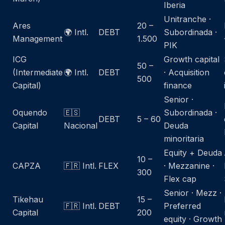
Iberia
Unitranche ·
Ares
20 –
🌍 Intl.
DEBT
Subordinada ·
Management
1.500
PIK
ICG
Growth capital
50 –
(Intermediate
🌍 Intl.
DEBT
· Acquisition
500
Capital)
finance
Senior ·
Oquendo
🇪🇸
Subordinada ·
DEBT
5 – 60
Capital
Nacional
Deuda
minoritaria
Equity + Deuda
10 –
CAPZA
🇫🇷 Intl.
FLEX
· Mezzanine ·
300
Flex cap
Senior · Mezz ·
Tikehau
15 –
🇫🇷 Intl.
DEBT
Preferred
Capital
200
equity · Growth